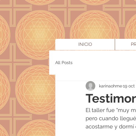
INICIO
P
All Posts
karinaohme
19 oct
Testimon
El taller fue "muy
pero cuando llegué
acostarme y dormí