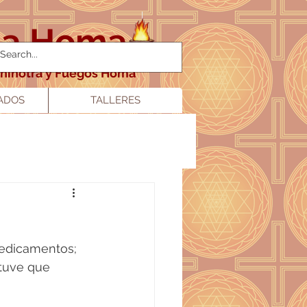
da Homa
gnihotra y Fuegos Homa
ADOS
TALLERES
medicamentos; 
tuve que 