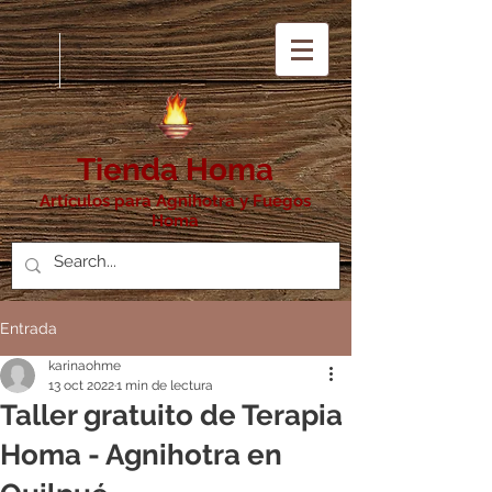
Tienda Homa
Artículos para Agnihotra y Fuegos
Homa
Entrada
karinaohme
13 oct 2022
1 min de lectura
Taller gratuito de Terapia
Homa - Agnihotra en