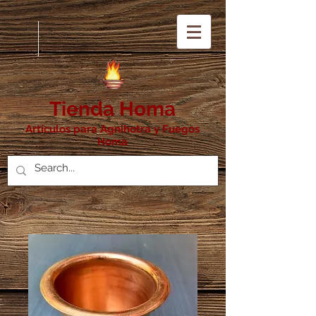
Tienda Homa
Artículos para Agnihotra y Fuegos
Homa